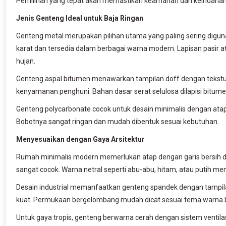
Pemilihan yang tepat akan memastikan keamanan dan keindaha
Jenis Genteng Ideal untuk Baja Ringan
Genteng metal merupakan pilihan utama yang paling sering digunak
karat dan tersedia dalam berbagai warna modern. Lapisan pasir
hujan.
Genteng aspal bitumen menawarkan tampilan doff dengan tekstur 
kenyamanan penghuni. Bahan dasar serat selulosa dilapisi bitum
Genteng polycarbonate cocok untuk desain minimalis dengan atap 
Bobotnya sangat ringan dan mudah dibentuk sesuai kebutuhan.
Menyesuaikan dengan Gaya Arsitektur
Rumah minimalis modern memerlukan atap dengan garis bersih d
sangat cocok. Warna netral seperti abu-abu, hitam, atau putih 
Desain industrial memanfaatkan genteng spandek dengan tampilan
kuat. Permukaan bergelombang mudah dicat sesuai tema warna
Untuk gaya tropis, genteng berwarna cerah dengan sistem ventilas