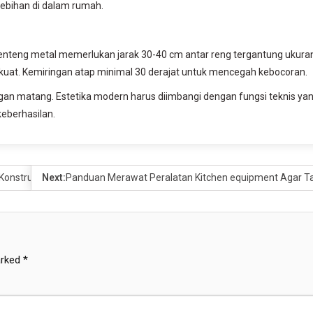
lebihan di dalam rumah.
 Genteng metal memerlukan jarak 30-40 cm antar reng tergantung ukura
at. Kemiringan atap minimal 30 derajat untuk mencegah kebocoran.
an matang. Estetika modern harus diimbangi dengan fungsi teknis ya
keberhasilan.
 Konstruksi
Next:
Panduan Merawat Peralatan Kitchen equipment Agar 
arked
*