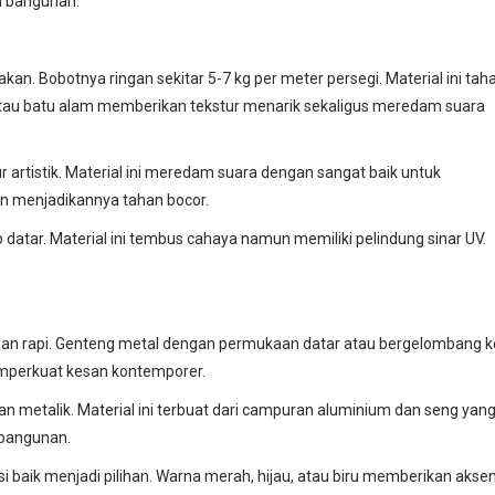
n bangunan.
an. Bobotnya ringan sekitar 5-7 kg per meter persegi. Material ini tah
 atau batu alam memberikan tekstur menarik sekaligus meredam suara
artistik. Material ini meredam suara dengan sangat baik untuk
en menjadikannya tahan bocor.
datar. Material ini tembus cahaya namun memiliki pelindung sinar UV.
an rapi. Genteng metal dengan permukaan datar atau bergelombang ke
memperkuat kesan kontemporer.
 metalik. Material ini terbuat dari campuran aluminium dan seng yan
 bangunan.
i baik menjadi pilihan. Warna merah, hijau, atau biru memberikan akse